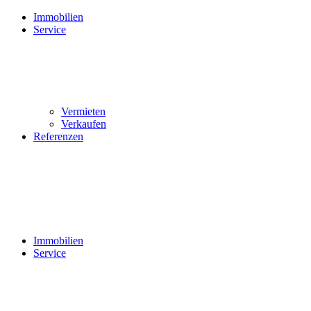
Zum
Immobilien
Inhalt
Service
springen
Vermieten
Verkaufen
Referenzen
Immobilien
Service